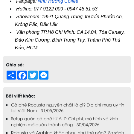
 Fanpage:
Như Hương Coffee
 Hotline: 077 9122 009 - 0947 48 51 53
 Showroom: 195/1 Quang Trung, thị trấn Phước An, 
Krông Pắc, Đắk Lắk
 Văn phòng TP.Hồ Chí Minh: CA 14.04, Tòa Canary, 
Đảo Kim Cương, Bình Trưng Tây, Thành Phố Thủ 
Đức, HCM
Chia sẻ:
Share
Facebook
Twitter
Messenger
Bài viết khác:
Cà phê Robusta nguyên chất là gì? Địa chỉ mua uy tín
tại Việt Nam - 31/05/2026
Setup quán cà phê từ A–Z: Chi phí, mô hình và kinh
nghiệm mở quán thành công - 30/04/2026
Robusta và Arabica khác nhau như thế nào? So sánh