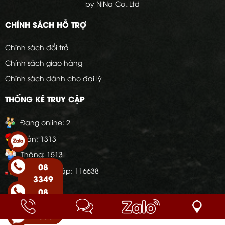
by NiNa Co.,Ltd
CHÍNH SÁCH HỖ TRỢ
Chính sách đổi trả
Chính sách giao hàng
Chính sách dành cho đại lý
THỐNG KÊ TRUY CẬP
Đang online:
2
Tuần:
1313
Tháng:
1513
08
Tổng truy cập:
116638
3349
0123
08
9835
9500