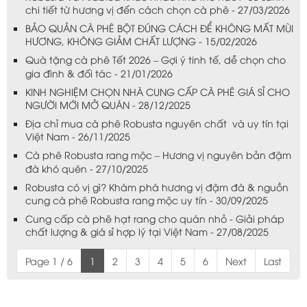
chi tiết từ hương vị đến cách chọn cà phê - 27/03/2026
BẢO QUẢN CÀ PHÊ BỘT ĐÚNG CÁCH ĐỂ KHÔNG MẤT MÙI
HƯƠNG, KHÔNG GIẢM CHẤT LƯỢNG - 15/02/2026
Quà tặng cà phê Tết 2026 – Gợi ý tinh tế, dễ chọn cho
gia đình & đối tác - 21/01/2026
KINH NGHIỆM CHỌN NHÀ CUNG CẤP CÀ PHÊ GIÁ SỈ CHO
NGƯỜI MỚI MỞ QUÁN - 28/12/2025
Địa chỉ mua cà phê Robusta nguyên chất và uy tín tại
Việt Nam - 26/11/2025
Cà phê Robusta rang mộc – Hương vị nguyên bản đậm
đà khó quên - 27/10/2025
Robusta có vị gì? Khám phá hương vị đậm đà & nguồn
cung cà phê Robusta rang mộc uy tín - 30/09/2025
Cung cấp cà phê hạt rang cho quán nhỏ - Giải pháp
chất lượng & giá sỉ hợp lý tại Việt Nam - 27/08/2025
Page 1 / 6
1
2
3
4
5
6
Next
Last