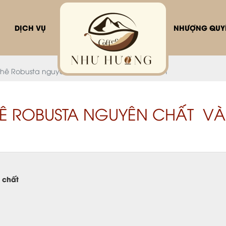
DỊCH VỤ
NHƯỢNG QUYỀ
hê Robusta nguyên chất và uy tín tại Việt Nam
Ê ROBUSTA NGUYÊN CHẤT VÀ U
 chất