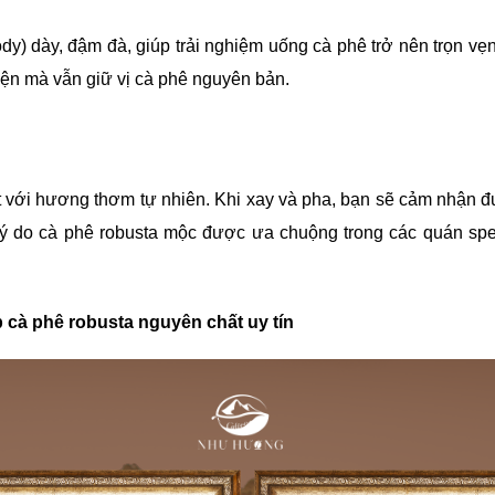
dy) dày, đậm đà, giúp trải nghiệm uống cà phê trở nên trọn vẹ
yện mà vẫn giữ vị cà phê nguyên bản.
ật với hương thơm tự nhiên. Khi xay và pha, bạn sẽ cảm nhận 
à lý do cà phê robusta mộc được ưa chuộng trong các quán sp
 cà phê robusta nguyên chất uy tín