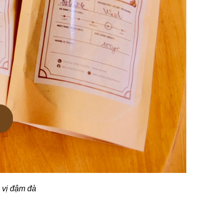
 vị đậm đà