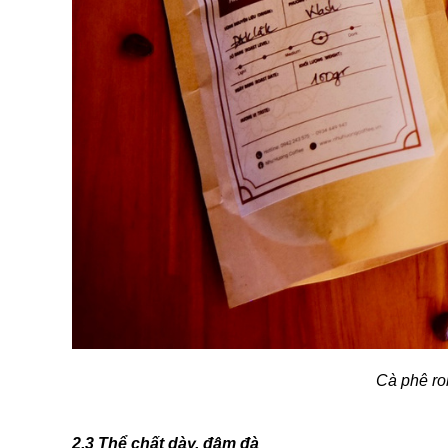
Cà phê ro
2.3 Thể chất dày, đậm đà