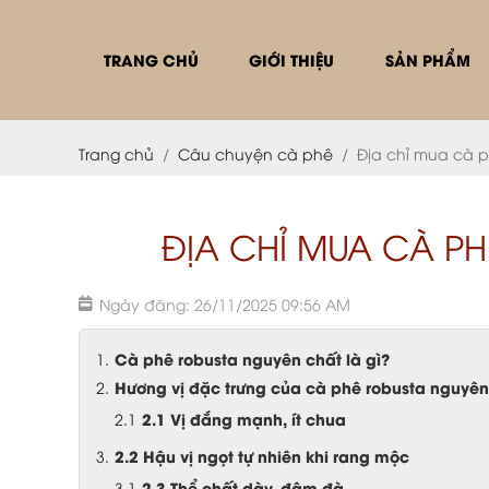
TRANG CHỦ
GIỚI THIỆU
SẢN PHẨM
Trang chủ
Câu chuyện cà phê
Địa chỉ mua cà p
ĐỊA CHỈ MUA CÀ PH
Ngày đăng: 26/11/2025 09:56 AM
Cà phê robusta nguyên chất là gì?
Hương vị đặc trưng của cà phê robusta nguyên
2.1 Vị đắng mạnh, ít chua
2.2 Hậu vị ngọt tự nhiên khi rang mộc
2.3 Thể chất dày, đậm đà