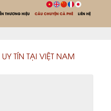
N THƯƠNG HIỆU
CÂU CHUYỆN CÀ PHÊ
LIÊN HỆ
Y TÍN TẠI VIỆT NAM