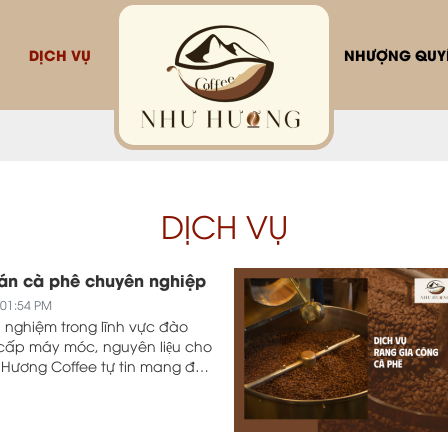
DỊCH VỤ
NHƯỢNG QUYỀ
DỊCH VỤ
uán cà phê chuyên nghiệp
 01:54 PM
h nghiệm trong lĩnh vực đào
ấp máy móc, nguyên liệu cho
 Hương Coffee tự tin mang đến
n cho các chủ quán bằng
uyên nghiệp cùng sự tận tâm,
khách hàng ngay từ khi mới có
o đến lúc khai trương.