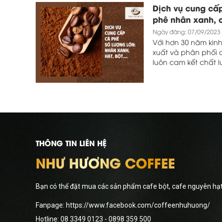
Dịch vụ cung cấp
phê nhân xanh, c
Ngày đăng: 07/09/2023
Với hơn 30 năm kinh
xuất và phân phối 
luôn cam kết chất 
lượng cung ứng ổn đ
THÔNG TIN LIÊN HỆ
NHƯ HƯƠNG COFFEE
Bạn có thể đặt mua các sản phẩm cafe bột, cafe nguyên hạt 
Fanpage: https://www.facebook.com/coffeenhuhuong/
Hotline:
08 3349 0123
- 0898 359 500