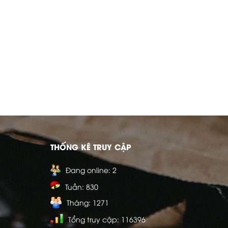
THỐNG KÊ TRUY CẬP
Đang online:
2
Tuần:
830
Tháng:
1271
Tổng truy cập:
116396