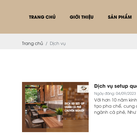
TRANG CHỦ
GIỚI THIỆU
SẢN PHẨM
Trang chủ
Dịch vụ
Dịch vụ setup q
Ngày đăng: 04/09/2023
Với hơn 10 năm kin
tạo pha chế, cung c
ngành cà phê, Như
giải pháp toàn diệ
những gói setup ch
theo sát và hỗ trợ 
ý tưởng mở quán ch