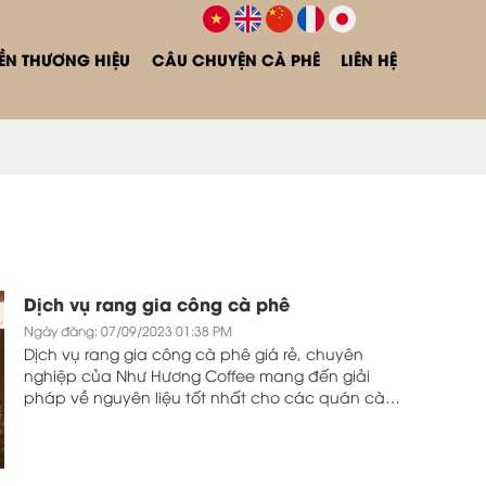
N THƯƠNG HIỆU
CÂU CHUYỆN CÀ PHÊ
LIÊN HỆ
Dịch vụ rang gia công cà phê
Ngày đăng: 07/09/2023 01:38 PM
Dịch vụ rang gia công cà phê giá rẻ, chuyên
nghiệp của Như Hương Coffee mang đến giải
pháp về nguyên liệu tốt nhất cho các quán cà
phê, doanh nghiệp kinh doanh và chế biến cà
phê trên thị trường.