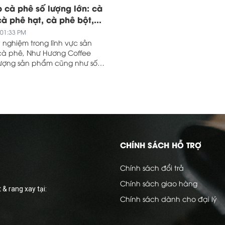
 cà phê số lượng lớn: cà
à phê hạt, cà phê bột,...
 01:33 PM
 nghiệm trong lĩnh vực sản
cà phê, Như Hương Coffee
lượng sản phẩm cũng như số
ịnh, lâu dài.
CHÍNH SÁCH HỖ TRỢ
Chính sách đổi trả
Chính sách giao hàng
& rang xay tại:
Chính sách dành cho đại lý