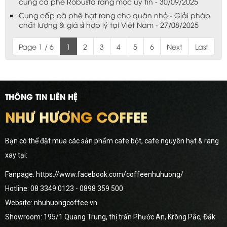
cung cà phê Robusta rang mộc uy tín - 30/09/2025
Cung cấp cà phê hạt rang cho quán nhỏ - Giải pháp
chất lượng & giá sỉ hợp lý tại Việt Nam - 27/08/2025
Page 1 / 6
1
2
3
4
5
6
Next
Last
THÔNG TIN LIÊN HỆ
NHƯ HƯƠNG COFFEE
Bạn có thể đặt mua các sản phẩm cafe bột, cafe nguyên hạt & rang
xay tại:
Fanpage: https://www.facebook.com/coffeenhuhuong/
Hotline:
08 3349 0123
- 0898 359 500
Website: nhuhuongcoffee.vn
Showroom: 195/1 Quang Trung, thị trấn Phước An, Krông Pắc, Đắk