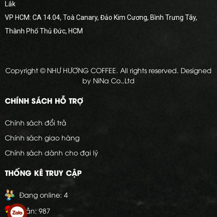
Lắk
VP HCM: CA 14.04, Toà Canary, Đảo Kim Cương, Bình Trưng Tây,
Thành Phố Thủ Đức, HCM
Copyright © NHƯ HƯƠNG COFFEE. All rights reserved. Designed
by NiNa Co.,Ltd
CHÍNH SÁCH HỖ TRỢ
Chính sách đổi trả
Chính sách giao hàng
Chính sách dành cho đại lý
THỐNG KÊ TRUY CẬP
Đang online:
4
Tuần:
987