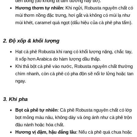
đen bóng (do không bị tẩm đường hay bơ).
Hương thơm tự nhiên
: Khi ngửi, Robusta nguyên chất có 
mùi thơm nồng đặc trưng, hơi gắt và không có mùi lạ như 
mùi khét, caramel quá ngọt (dấu hiệu của cà phê pha tẩm).
2. Độ xốp & khối lượng
Hạt cà phê Robusta khi rang có khối lượng nặng, chắc tay, 
ít xốp hơn Arabica do hàm lượng dầu thấp.
Khi thả bột cà phê vào nước, Robusta nguyên chất thường 
chìm nhanh, còn cà phê có pha độn sẽ nổi lơ lửng hoặc tan 
ngay.
3. Khi pha
Bọt cà phê tự nhiên
: Cà phê Robusta nguyên chất có lớp 
bọt mỏng màu nâu, không dày và óng ánh như cà phê trộn 
đậu nành hoặc hóa chất.
Hương vị đậm, hậu đắng lâu
: Nếu cà phê quá chua hoặc 