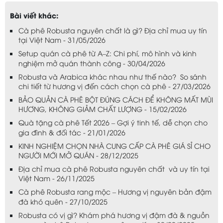
Bài viết khác:
Cà phê Robusta nguyên chất là gì? Địa chỉ mua uy tín
tại Việt Nam - 31/05/2026
Setup quán cà phê từ A–Z: Chi phí, mô hình và kinh
nghiệm mở quán thành công - 30/04/2026
Robusta và Arabica khác nhau như thế nào? So sánh
chi tiết từ hương vị đến cách chọn cà phê - 27/03/2026
BẢO QUẢN CÀ PHÊ BỘT ĐÚNG CÁCH ĐỂ KHÔNG MẤT MÙI
HƯƠNG, KHÔNG GIẢM CHẤT LƯỢNG - 15/02/2026
Quà tặng cà phê Tết 2026 – Gợi ý tinh tế, dễ chọn cho
gia đình & đối tác - 21/01/2026
KINH NGHIỆM CHỌN NHÀ CUNG CẤP CÀ PHÊ GIÁ SỈ CHO
NGƯỜI MỚI MỞ QUÁN - 28/12/2025
Địa chỉ mua cà phê Robusta nguyên chất và uy tín tại
Việt Nam - 26/11/2025
Cà phê Robusta rang mộc – Hương vị nguyên bản đậm
đà khó quên - 27/10/2025
Robusta có vị gì? Khám phá hương vị đậm đà & nguồn