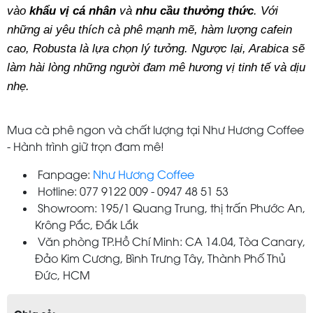
vào 
khẩu vị cá nhân
 và 
nhu cầu thưởng thức
. Với 
những ai yêu thích cà phê mạnh mẽ, hàm lượng cafein 
cao, Robusta là lựa chọn lý tưởng. Ngược lại, Arabica sẽ 
làm hài lòng những người đam mê hương vị tinh tế và dịu 
nhẹ.
Mua cà phê ngon và chất lượng tại Như Hương Coffee
- Hành trình giữ trọn đam mê!
Fanpage:
Như Hương Coffee
Hotline: 077 9122 009 - 0947 48 51 53
Showroom: 195/1 Quang Trung, thị trấn Phước An,
Krông Pắc, Đắk Lắk
Văn phòng TP.Hồ Chí Minh: CA 14.04, Tòa Canary,
Đảo Kim Cương, Bình Trưng Tây, Thành Phố Thủ
Đức, HCM