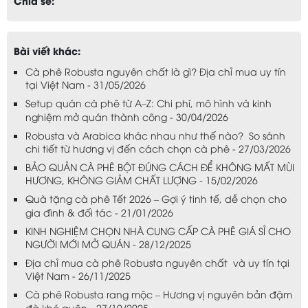
Chia sẻ:
Bài viết khác:
Cà phê Robusta nguyên chất là gì? Địa chỉ mua uy tín
tại Việt Nam - 31/05/2026
Setup quán cà phê từ A–Z: Chi phí, mô hình và kinh
nghiệm mở quán thành công - 30/04/2026
Robusta và Arabica khác nhau như thế nào? So sánh
chi tiết từ hương vị đến cách chọn cà phê - 27/03/2026
BẢO QUẢN CÀ PHÊ BỘT ĐÚNG CÁCH ĐỂ KHÔNG MẤT MÙI
HƯƠNG, KHÔNG GIẢM CHẤT LƯỢNG - 15/02/2026
Quà tặng cà phê Tết 2026 – Gợi ý tinh tế, dễ chọn cho
gia đình & đối tác - 21/01/2026
KINH NGHIỆM CHỌN NHÀ CUNG CẤP CÀ PHÊ GIÁ SỈ CHO
NGƯỜI MỚI MỞ QUÁN - 28/12/2025
Địa chỉ mua cà phê Robusta nguyên chất và uy tín tại
Việt Nam - 26/11/2025
Cà phê Robusta rang mộc – Hương vị nguyên bản đậm
đà khó quên - 27/10/2025