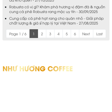
Robusta có vị gì? Khám phá hương vị đậm đà & nguồn
cung cà phê Robusta rang mộc uy tín - 30/09/2025
Cung cấp cà phê hạt rang cho quán nhỏ - Giải pháp
chất lượng & giá sỉ hợp lý tại Việt Nam - 27/08/2025
Page 1 / 6
1
2
3
4
5
6
Next
Last
THÔNG TIN LIÊN HỆ
NHƯ HƯƠNG COFFEE
Bạn có thể đặt mua các sản phẩm cafe bột, cafe nguyên hạt & rang
xay tại:
Fanpage: https://www.facebook.com/coffeenhuhuong/
Hotline:
08 3349 0123
- 0898 359 500
Website: nhuhuongcoffee.vn