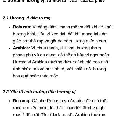
2. So sánh hương vị: Ai mới là “vua” của cà phê?
2.1 Hương vị đặc trưng 
Robusta
: Vị đắng đậm, mạnh mẽ và đôi khi có chút 
hương khói. Hậu vị kéo dài, đôi khi mang lại cảm 
giác hơi thô ráp và gắt do hàm lượng cafein cao.
Arabica
: Vị chua thanh, dịu nhẹ, hương thơm 
phong phú và đa dạng, có thể có hậu vị ngọt ngào. 
Hương vị Arabica thường được đánh giá cao nhờ 
tính phức tạp và sự tinh tế, với nhiều nốt hương 
hoa quả hoặc thảo mộc.
2.2 Yếu tố ảnh hưởng đến hương vị
Độ rang
: Cà phê Robusta và Arabica đều có thể 
rang ở nhiều mức độ khác nhau từ rất nhẹ (light 
roast) đến rất đậm (dark roast). Arabica thường 