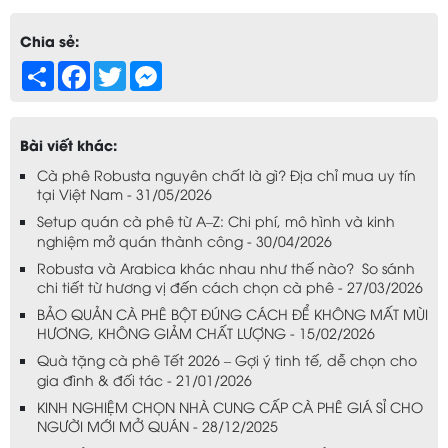
Chia sẻ:
Share
Facebook
Twitter
Messenger
Bài viết khác:
Cà phê Robusta nguyên chất là gì? Địa chỉ mua uy tín
tại Việt Nam - 31/05/2026
Setup quán cà phê từ A–Z: Chi phí, mô hình và kinh
nghiệm mở quán thành công - 30/04/2026
Robusta và Arabica khác nhau như thế nào? So sánh
chi tiết từ hương vị đến cách chọn cà phê - 27/03/2026
BẢO QUẢN CÀ PHÊ BỘT ĐÚNG CÁCH ĐỂ KHÔNG MẤT MÙI
HƯƠNG, KHÔNG GIẢM CHẤT LƯỢNG - 15/02/2026
Quà tặng cà phê Tết 2026 – Gợi ý tinh tế, dễ chọn cho
gia đình & đối tác - 21/01/2026
KINH NGHIỆM CHỌN NHÀ CUNG CẤP CÀ PHÊ GIÁ SỈ CHO
NGƯỜI MỚI MỞ QUÁN - 28/12/2025