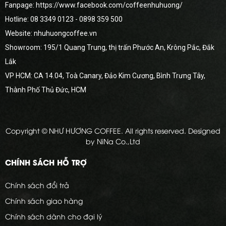
Fanpage: https://www.facebook.com/coffeenhuhuong/
Hotline:
08 3349 0123
- 0898 359 500
Website: nhuhuongcoffee.vn
Showroom: 195/1 Quang Trung, thị trấn Phước An, Krông Pắc, Đắk
Lắk
VP HCM: CA 14.04, Toà Canary, Đảo Kim Cương, Bình Trưng Tây,
Thành Phố Thủ Đức, HCM
Copyright © NHƯ HƯƠNG COFFEE. All rights reserved. Designed
by NiNa Co.,Ltd
CHÍNH SÁCH HỖ TRỢ
Chính sách đổi trả
Chính sách giao hàng
Chính sách dành cho đại lý