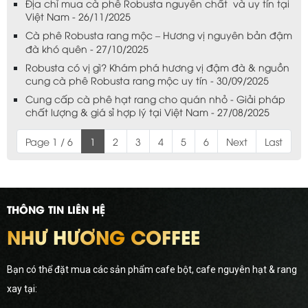
Địa chỉ mua cà phê Robusta nguyên chất và uy tín tại
Việt Nam - 26/11/2025
Cà phê Robusta rang mộc – Hương vị nguyên bản đậm
đà khó quên - 27/10/2025
Robusta có vị gì? Khám phá hương vị đậm đà & nguồn
cung cà phê Robusta rang mộc uy tín - 30/09/2025
Cung cấp cà phê hạt rang cho quán nhỏ - Giải pháp
chất lượng & giá sỉ hợp lý tại Việt Nam - 27/08/2025
Page 1 / 6
1
2
3
4
5
6
Next
Last
THÔNG TIN LIÊN HỆ
NHƯ HƯƠNG COFFEE
Bạn có thể đặt mua các sản phẩm cafe bột, cafe nguyên hạt & rang
xay tại: