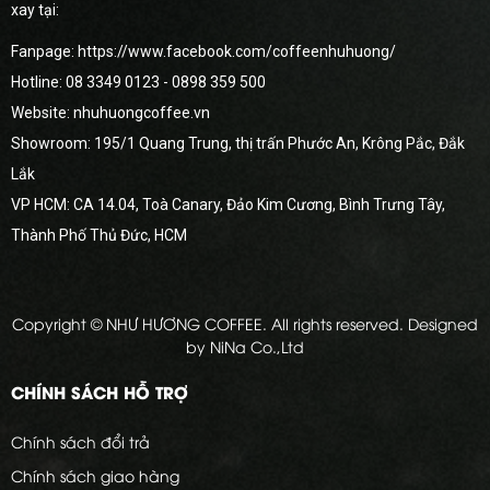
xay tại:
Fanpage: https://www.facebook.com/coffeenhuhuong/
Hotline:
08 3349 0123
- 0898 359 500
Website: nhuhuongcoffee.vn
Showroom: 195/1 Quang Trung, thị trấn Phước An, Krông Pắc, Đắk
Lắk
VP HCM: CA 14.04, Toà Canary, Đảo Kim Cương, Bình Trưng Tây,
Thành Phố Thủ Đức, HCM
Copyright © NHƯ HƯƠNG COFFEE. All rights reserved. Designed
by NiNa Co.,Ltd
CHÍNH SÁCH HỖ TRỢ
Chính sách đổi trả
Chính sách giao hàng